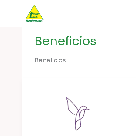
Ir
al
contenido
Beneficios
Beneficios
LILA
–
Estética
y
Spa