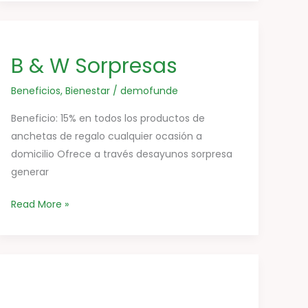
B
&
B & W Sorpresas
W
Sorpresas
Beneficios
,
Bienestar
/
demofunde
Beneficio: 15% en todos los productos de
anchetas de regalo cualquier ocasión a
domicilio Ofrece a través desayunos sorpresa
generar
Read More »
Veterinaria
Santa
Helena