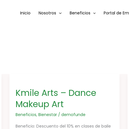
Inicio
Nosotros
Beneficios
Portal de E
Kmile
Arts
Kmile Arts – Dance
–
Dance
Makeup Art
Makeup
Beneficios
,
Bienestar
/
demofunde
Art
Beneficio: Descuento del 10% en clases de baile