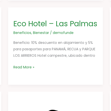
Eco
Hotel
Eco Hotel – Las Palmas
–
Las
Beneficios
,
Bienestar
/
demofunde
Palmas
Beneficio: 10% descuento en alojamiento y 5%
para pasaportes para PANAMÁ, RECUA y PARQUE
LOS ARRIEROS Hotel campestre, ubicado dentro
Read More »
Joyas
Para
Sentir