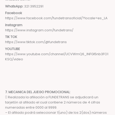
WhatsApp:
321 3952291
Facebook
https://www.facebook.com/fundetransoficial/?locale=es_LA
Instagram
https://www.instagram.com/fundetrans/
TIK TOK
https://www.tiktok.com/@fundetrans
YOUTUBE
https://www.youtube.com/channel/UCVWmQ6_lNFGl5nb3FO1
KSQ/video
7. MECANICA DEL JUEGO PROMOCIONAL:
 Realizada la afiliación a FUNDETRANS se adjudicará un
tarjetón al afiliado el cual contiene 2 números de 4 cifras
numeradas entre 0000 al 9999.
– El afiliado podrá seleccionar 1(uno) de los 2(dos) números