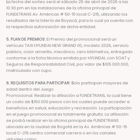
L
a fecha del sorteo será el sábado 25 de abril de 2026 a las
10:30 pm en las instalaciones de la oficina principal de
FUNDETRANS Av. Américas # 50-15 local C-215, utilizando los
resultados de la lotería de Boyacá, para lo cual ya cuenta con
la respectiva autorización de dicha entidad.
5. PLAN DE PREMIOS:
El Premio del promocional será un
vehículo TAXI HYUNDAI NEW GRAND i10, modelo 2026, servicio
público, color amarillo, mecánico, cero kilómetros, entregado
conforme a la ficha técnica emitida por HYUNDAI, con SOAT y
Seguros de Responsabilidad Civil, por valor de $105.000.000,
matriculado con cupo.
6. REQUISITOS PARA PARTICIPAR: S
olo participan mayores de
edad dentro del Juego
Promocional. Realizar la afiliación a FUNDETRANS, la cual tiene
un costo de $150.000 pesos con los cuales puede acceder a
beneficios en salud, educación y recreación. La participación
en el juego promocional es totalmente gratuita. La afiliación
se podrá realizar en la oficina principal de FUNDETRANS
ubicada en la ciudad de Bogotá en la Av. Américas # 50-15
local C-215 centro comercial carrera o en los canales
virtuales como: