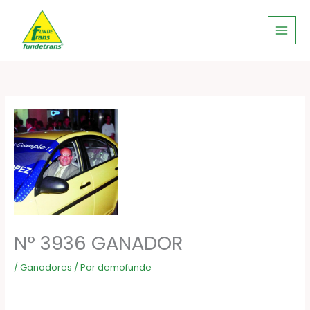
Ir
al
contenido
N° 3936 GANADOR
/
Ganadores
/ Por
demofunde